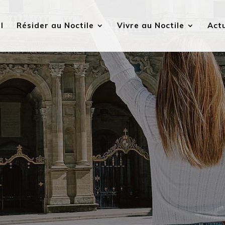
l
Résider au Noctile
Vivre au Noctile
Actu