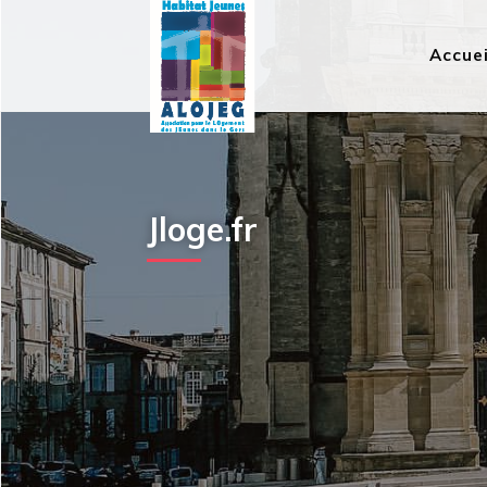
Accuei
Jloge.fr