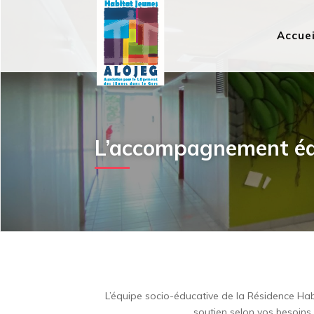
Accuei
L’accompagnement éd
L’équipe socio-éducative de la Résidence Hab
soutien selon vos besoins 