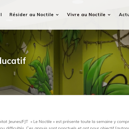
l
Résider au Noctile
Vivre au Noctile
Actu
ucatif
itat Jeunes/FJT » Le Noctile » est présente toute la semaine y compr
ou difficultés. Ces appuis sont ponctuels et ont pour objectif l’aut