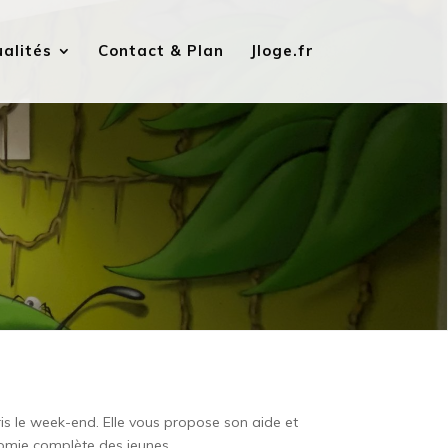
alités
Contact & Plan
Jloge.fr
is le week-end. Elle vous propose son aide et
onomie complète des jeunes.